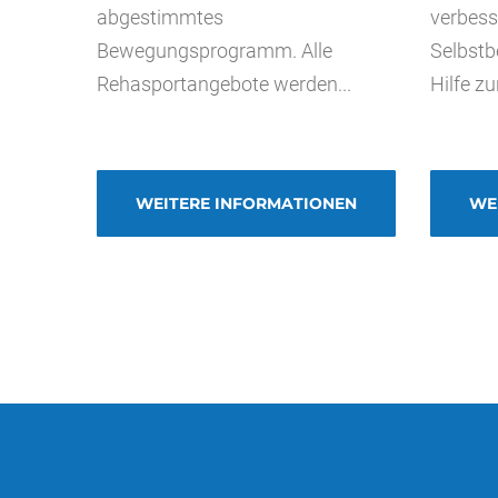
abgestimmtes
verbess
Bewegungsprogramm. Alle
Selbstb
Rehasportangebote werden...
Hilfe zu
WEITERE INFORMATIONEN
WE