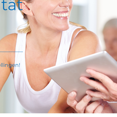
tät
.
llingen!