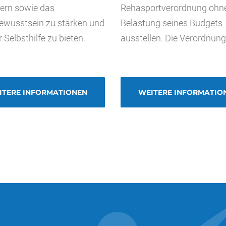
ern sowie das
Rehasportverordnung ohn
ewusstsein zu stärken und
Belastung seines Budgets
r Selbsthilfe zu bieten.
ausstellen. Die Verordnung.
ITERE INFORMATIONEN
WEITERE INFORMATIO