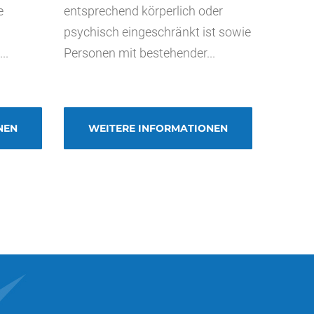
e
entsprechend körperlich oder
psychisch eingeschränkt ist sowie
..
Personen mit bestehender...
NEN
WEITERE INFORMATIONEN